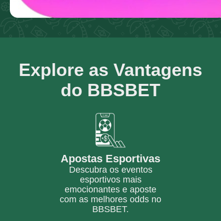
Explore as Vantagens
do BBSBET
Apostas Esportivas
Descubra os eventos
esportivos mais
emocionantes e aposte
com as melhores odds no
BBSBET.