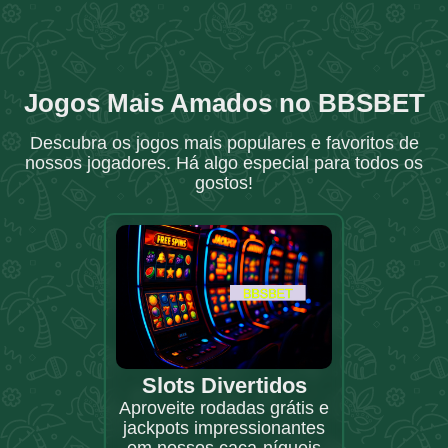
Jogos Mais Amados no BBSBET
Descubra os jogos mais populares e favoritos de
nossos jogadores. Há algo especial para todos os
gostos!
Slots Divertidos
Aproveite rodadas grátis e
jackpots impressionantes