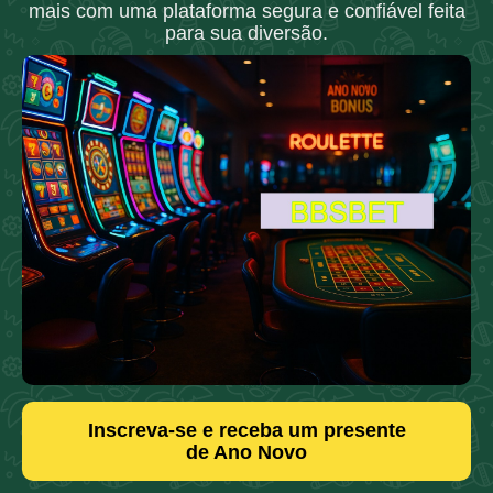
mais com uma plataforma segura e confiável feita
para sua diversão.
Inscreva-se e receba um presente
de Ano Novo