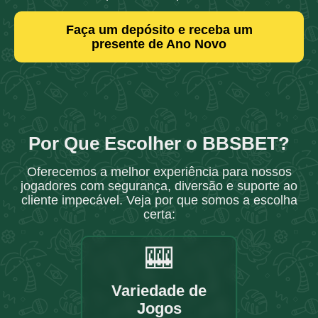
Faça um depósito e receba um
presente de Ano Novo
Por Que Escolher o BBSBET?
Oferecemos a melhor experiência para nossos
jogadores com segurança, diversão e suporte ao
cliente impecável. Veja por que somos a escolha
certa:
🎰
Variedade de
Jogos