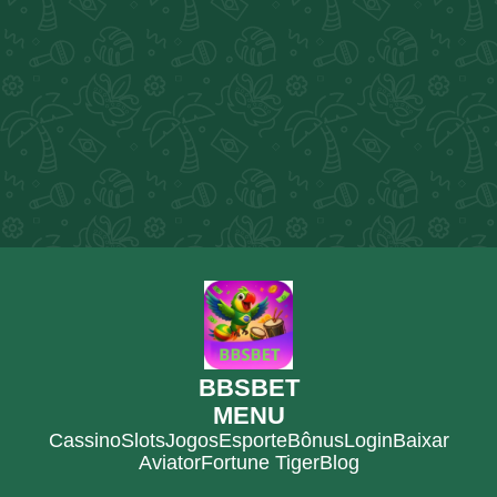
BBSBET
MENU
Cassino
Slots
Jogos
Esporte
Bônus
Login
Baixar
Aviator
Fortune Tiger
Blog